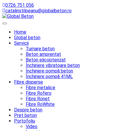
Skip
0726 751 056
to
catalinstilpeanu@globalbeton.ro
content
Home
Global beton
Servicii
Turnare beton
Beton amprentat
Beton elicopterizat
Închiriere vibratoare beton
Închiriere pompă beton
Închiriere pompă 41ML
Fibre disperse
Fibre metalice
Fibre Rofero
Fibre Ronet
Fibre RoWhite
Despre beton
Pret beton
Portofoliu
Video