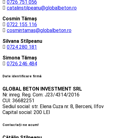
0726 751 056
catalinstilpeanu@globalbeton.ro
Cosmin Tămaş
0722 155 116
cosmintamas@globalbeton.ro
Silvana Stîlpeanu
0724 280 181
Simona Tămaş
0726 246 484
Date identificare firmă
GLOBAL BETON INVESTMENT SRL
Nr. inreg. Reg. Com: J23/4314/2016
CUI: 36682251
Sediul social: str. Elena Cuza nr. 8, Berceni, Ilfov
Capital social: 200 LEI
Contactaţi-ne acum!
Cătălin Stîlpeanu